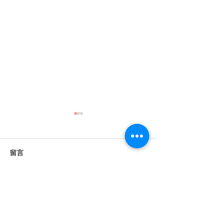
留言
撰寫留言......
《婚禮錄影》Jacob &
《婚禮錄影》How
Susan｜文定・證婚・宴
Lilia｜文定・
客｜午宴｜格萊天漾｜
婚・宴客｜晚宴