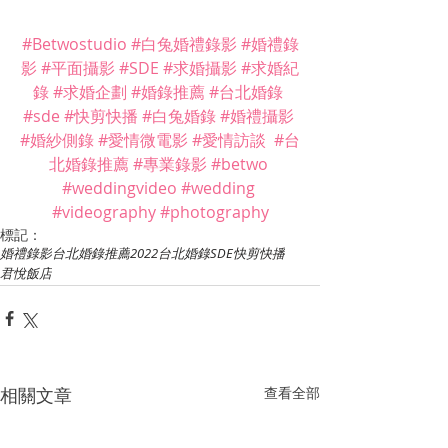
#Betwostudio
#白兔婚禮錄影
#婚禮錄
影
#平面攝影
#SDE
#求婚攝影
#求婚紀
錄
#求婚企劃
#婚錄推薦
#台北婚錄
#sde
#快剪快播
#白兔婚錄
#婚禮攝影
#婚紗側錄
#愛情微電影
#愛情訪談
#台
北婚錄推薦
#專業錄影
#betwo
#weddingvideo
#wedding
#videography
#photography
標記：
婚禮錄影
台北婚錄推薦
2022台北婚錄
SDE快剪快播
君悅飯店
相關文章
查看全部