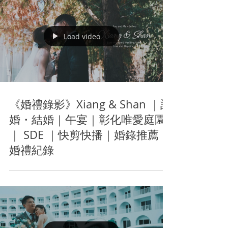
Load video
《婚禮錄影》Xiang & Shan ｜訂
婚・結婚｜午宴｜彰化唯愛庭園
｜ SDE ｜快剪快播｜婚錄推薦｜
婚禮紀錄