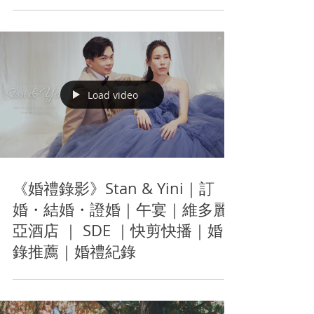
Load video
《婚禮錄影》Stan & Yini｜訂
婚・結婚・證婚｜午宴｜維多麗
亞酒店 ｜ SDE ｜快剪快播｜婚
錄推薦｜婚禮紀錄