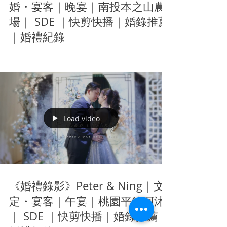
婚・宴客｜晚宴｜南投本之山農
場｜ SDE ｜快剪快播｜婚錄推薦
｜婚禮紀錄
Load video
《婚禮錄影》Peter & Ning｜文
定・宴客｜午宴｜桃園平鎮阿沐
｜ SDE ｜快剪快播｜婚錄推薦｜