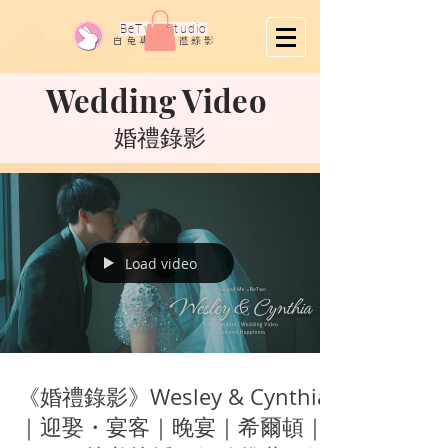
​BeTwo Studio
​白 兔 專 業 婚 禮 錄 影
Wedding Video
​婚禮錄影
Load video
《婚禮錄影》Wesley & Cynthia
｜迎娶・宴客｜晚宴｜希爾頓｜