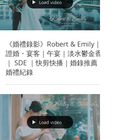
Load video
《婚禮錄影》Robert & Emily｜
證婚・宴客｜午宴｜淡水鬱金香
｜ SDE ｜快剪快播｜婚錄推薦｜
婚禮紀錄
Load video