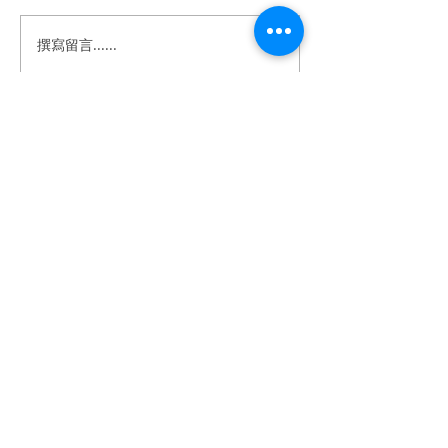
撰寫留言......
《婚禮錄影》Howard &
《婚禮錄影》Stan
Anna｜訂婚・證婚｜午宴
｜訂婚・結婚・
｜淡水鬱金香 ｜ SDE ｜快
宴｜維多麗亞酒店 
剪快播｜婚錄推薦｜婚禮
｜快剪快播｜婚
​BeTwoStudio
紀錄
婚禮紀錄
​最 懂 你 的 婚 錄 品 牌
betwo.wedding@gmail.com
116 台北市文山區興隆路四段68-5號2樓
（採預約制）