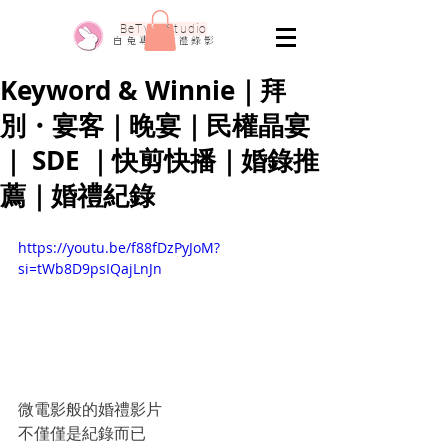
​BeTwo Studio
​白 兔 專 業 婚 禮 錄 影
Keyword & Winnie｜拜
別・宴客｜晚宴｜民權晶宴
｜ SDE ｜快剪快播｜婚錄推
薦｜婚禮紀錄
https://youtu.be/f88fDzPyJoM?
si=tWb8D9psIQajLnJn
微電影般的婚禮影片
不僅僅是紀錄而已