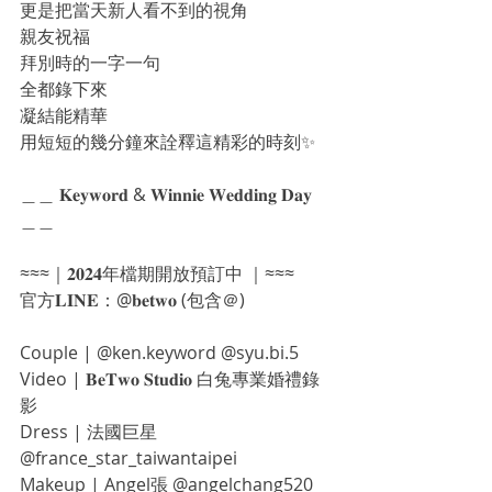
更是把當天新人看不到的視角
親友祝福
拜別時的一字一句
全都錄下來
凝結能精華
用短短的幾分鐘來詮釋這精彩的時刻✨
＿＿ 𝐊𝐞𝐲𝐰𝐨𝐫𝐝 & 𝐖𝐢𝐧𝐧𝐢𝐞 𝐖𝐞𝐝𝐝𝐢𝐧𝐠 𝐃𝐚𝐲 
＿＿
≈≈≈｜𝟐𝟎𝟐𝟒年檔期開放預訂中 ｜≈≈≈
官方𝐋𝐈𝐍𝐄：@𝐛𝐞𝐭𝐰𝐨 (包含＠)
Couple | @ken.keyword @syu.bi.5
Video | 𝐁𝐞𝐓𝐰𝐨 𝐒𝐭𝐮𝐝𝐢𝐨 白兔專業婚禮錄
影
Dress | 法國巨星 
@france_star_taiwantaipei
Makeup | Angel張 @angelchang520