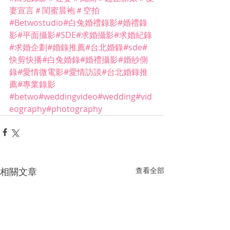
妻宣言
＃閨蜜晨袍
＃空拍
#Betwostudio
#白兔婚禮錄影
#婚禮錄
影
#平面攝影
#SDE
#求婚攝影
#求婚紀錄
#求婚企劃
#婚錄推薦
#台北婚錄
#sde
#
快剪快播
#白兔婚錄
#婚禮攝影
#婚紗側
錄
#愛情微電影
#愛情訪談
#台北婚錄推
薦
#專業錄影
#betwo
#weddingvideo
#wedding
#vid
eography
#photography
相關文章
查看全部