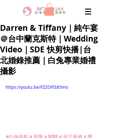
​BeTwo Studio
​白 兔 專 業 婚 禮 錄 影
Darren & Tiffany｜純午宴
＠台中蘭克斯特｜Wedding
Video｜SDE 快剪快播|台
北婚錄推薦｜白兔專業婚禮
攝影
https://youtu.be/FZZOFlS85mo
#白兔錄影
＃迎娶
＃闖關
＃超正新娘
＃愛