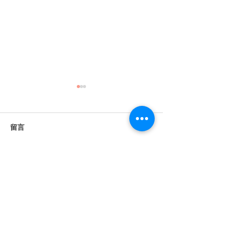
留言
撰寫留言......
《婚禮錄影》Howard &
《婚禮錄影》Stan
Anna｜訂婚・證婚｜午宴
｜訂婚・結婚・
｜淡水鬱金香 ｜ SDE ｜快
宴｜維多麗亞酒店 
剪快播｜婚錄推薦｜婚禮
｜快剪快播｜婚
​BeTwoStudio
紀錄
婚禮紀錄