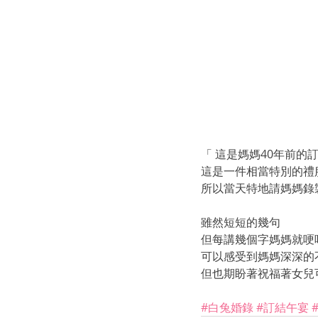
「 這是媽媽40年前的
這是一件相當特別的禮
所以當天特地請媽媽錄
雖然短短的幾句
但每講幾個字媽媽就哽
可以感受到媽媽深深的
但也期盼著祝福著女兒
#白兔婚錄
#訂結午宴