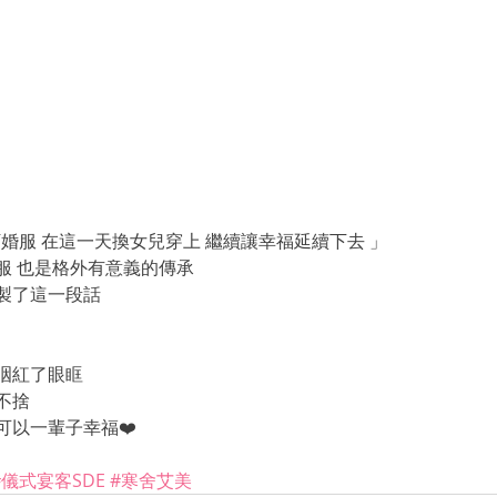
訂婚服 在這一天換女兒穿上 繼續讓幸福延續下去 」
服 也是格外有意義的傳承
製了這一段話
咽紅了眼眶
不捨
可以一輩子幸福❤️
#儀式宴客SDE
#寒舍艾美