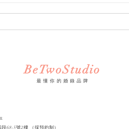
《婚禮錄影》Howard &
Anna｜訂婚・證婚｜午宴｜
淡水鬱金香 ｜ SDE ｜快剪快
播｜婚錄推薦｜婚禮紀錄
​BeTwoStudio
​最 懂 你 的 婚 錄 品 牌
m
段68-5號2樓
（採預約制）