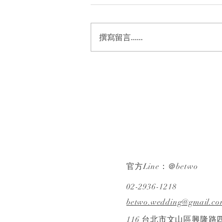
撰寫留言......
《婚禮錄影》Wesley &
Cynthia｜迎娶・宴客｜晚宴
｜希爾頓｜ SDE ｜快剪快播｜
婚錄推薦｜婚禮紀錄
官方Line：＠betwo
02-2936-1218
betwo.wedding@gmail.co
116 台北市文山區興隆路四