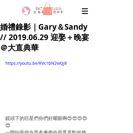
​BeTwo Studio
​白 兔 專 業 婚 禮 錄 影
婚禮錄影｜Gary＆Sandy
// 2019.06.29 迎娶＋晚宴
＠大直典華
https://youtu.be/RVc1bN2wQj8
鏡頭下的巨星們你們好耀眼啊😍😍😍😍
😍
一開始新娘在眾多廠商中尋覓喜歡的婚