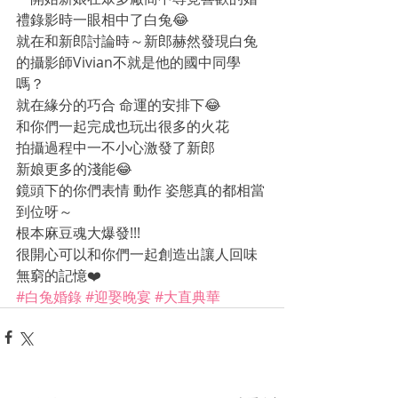
禮錄影時一眼相中了白兔😂
就在和新郎討論時～新郎赫然發現白兔
的攝影師Vivian不就是他的國中同學
嗎？
就在緣分的巧合 命運的安排下😂
和你們一起完成也玩出很多的火花
拍攝過程中一不小心激發了新郎
新娘更多的淺能😂
鏡頭下的你們表情 動作 姿態真的都相當
到位呀～
根本麻豆魂大爆發!!!
很開心可以和你們一起創造出讓人回味
無窮的記憶❤️
#白兔婚錄
#迎娶晚宴
#大直典華