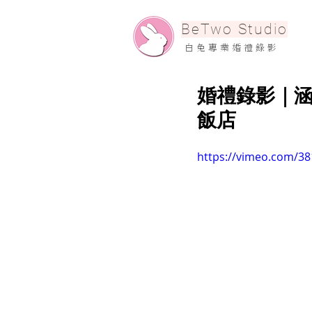
​BeTwo Studio
​白 兔 專 業 婚 禮 錄 影
婚禮錄影｜涵方
飯店
https://vimeo.com/3