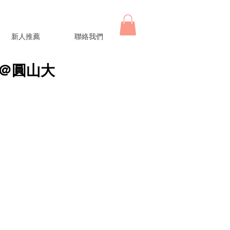
新人推薦
聯絡我們
午宴＠圓山大