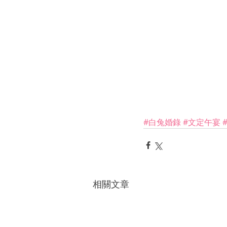
#白兔婚錄
#文定午宴
相關文章