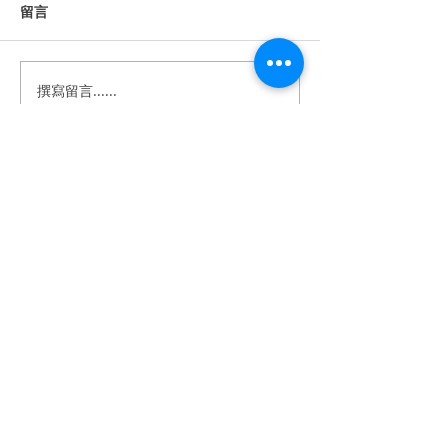
留言
撰寫留言......
《婚禮錄影》Howard &
《婚禮錄影》Stan
Anna｜訂婚・證婚｜午宴
｜訂婚・結婚・
｜淡水鬱金香 ｜ SDE ｜快
宴｜維多麗亞酒店 
剪快播｜婚錄推薦｜婚禮
｜快剪快播｜婚
​BeTwoStudio
紀錄
婚禮紀錄
​最 懂 你 的 婚 錄 品 牌
betwo.wedding@gmail.com
116 台北市文山區興隆路四段68-5號2樓
（採預約制）