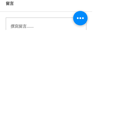
留言
撰寫留言......
《婚禮錄影》Howard &
《婚禮錄影》Stan
Anna｜訂婚・證婚｜午宴
｜訂婚・結婚・
｜淡水鬱金香 ｜ SDE ｜快
宴｜維多麗亞酒店 
剪快播｜婚錄推薦｜婚禮
｜快剪快播｜婚
​BeTwoStudio
紀錄
婚禮紀錄
​最 懂 你 的 婚 錄 品 牌
betwo.wedding@gmail.com
116 台北市文山區興隆路四段68-5號2樓
（採預約制）