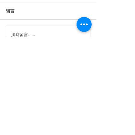
留言
撰寫留言......
《婚禮錄影》Howard &
《婚禮錄影》Stan
Anna｜訂婚・證婚｜午宴
｜訂婚・結婚・
｜淡水鬱金香 ｜ SDE ｜快
宴｜維多麗亞酒店 
剪快播｜婚錄推薦｜婚禮
｜快剪快播｜婚
​BeTwoStudio
紀錄
婚禮紀錄
​最 懂 你 的 婚 錄 品 牌
betwo.wedding@gmail.com
116 台北市文山區興隆路四段68-5號2樓
（採預約制）