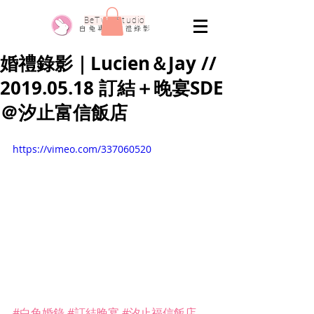
​BeTwo Studio
​白 兔 專 業 婚 禮 錄 影
婚禮錄影｜Lucien＆Jay //
2019.05.18 訂結＋晚宴SDE
＠汐止富信飯店
https://vimeo.com/337060520
#白兔婚錄
#訂結晚宴
#汐止福信飯店