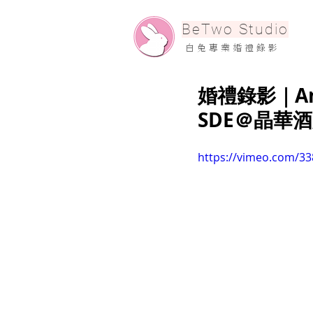
​BeTwo Studio
​白 兔 專 業 婚 禮 錄 影
婚禮錄影｜And
SDE＠晶華
https://vimeo.com/3