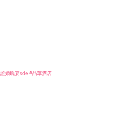
#證婚晚宴sde
#晶華酒店