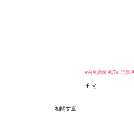
#白兔婚錄
#訂結證婚
相關文章