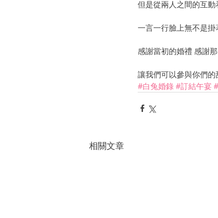
但是從兩人之間的互動
一言一行臉上無不是掛
感謝當初的婚禮 感謝
讓我們可以參與你們的甜
#白兔婚錄
#訂結午宴
相關文章