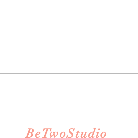
《婚禮錄影》Howard &
Anna｜訂婚・證婚｜午宴｜
淡水鬱金香 ｜ SDE ｜快剪快
播｜婚錄推薦｜婚禮紀錄
​BeTwoStudio