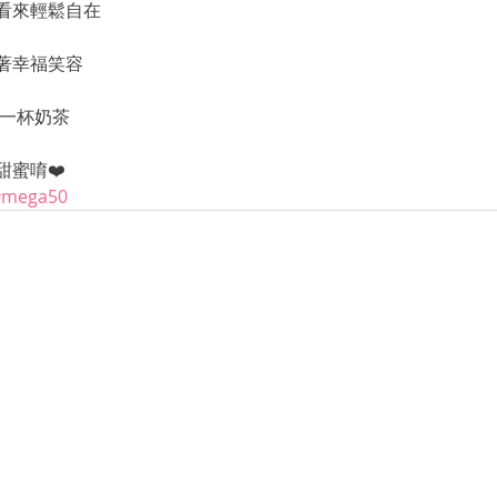
看來輕鬆自在
著幸福笑容
那一杯奶茶
蜜唷❤️
#mega50