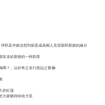
了伴郎及伴娘沒想到卻是成為兩人見習新郎新娘的緣分
朋友送給新娘的一杯奶茶
喝嗎？」以好奇之名行搭訕之實😂
曲
人的紅毯
然大家聽得哈哈大笑