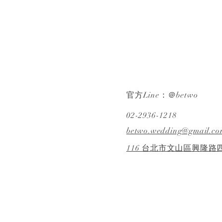
Cynthia｜迎娶・宴客｜晚宴
｜希爾頓｜ SDE ｜快剪快播｜
婚錄推薦｜婚禮紀錄
官方Line：＠betwo
02-2936-1218
betwo.wedding@gmail.co
116 台北市文山區興隆路四