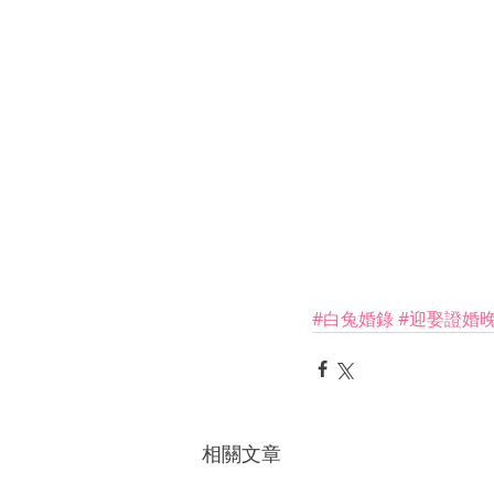
#白兔婚錄
#迎娶證婚
相關文章