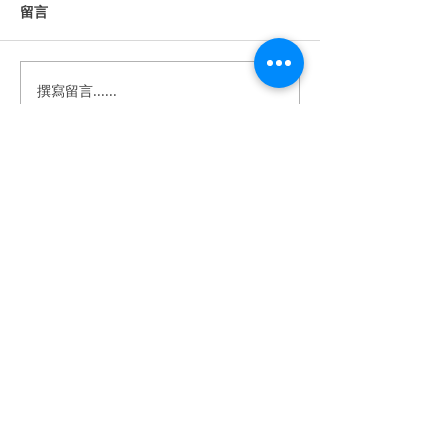
留言
撰寫留言......
《婚禮錄影》Howard &
《婚禮錄影》Stan
Anna｜訂婚・證婚｜午宴
｜訂婚・結婚・
｜淡水鬱金香 ｜ SDE ｜快
宴｜維多麗亞酒店 
剪快播｜婚錄推薦｜婚禮
｜快剪快播｜婚
​BeTwoStudio
紀錄
婚禮紀錄
​最 懂 你 的 婚 錄 品 牌
betwo.wedding@gmail.com
116 台北市文山區興隆路四段68-5號2樓
（採預約制）