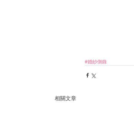
#婚紗側錄
相關文章