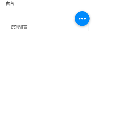
留言
撰寫留言......
《婚禮錄影》Howard &
《婚禮錄影》Stan
Anna｜訂婚・證婚｜午宴
｜訂婚・結婚・
｜淡水鬱金香 ｜ SDE ｜快
宴｜維多麗亞酒店 
剪快播｜婚錄推薦｜婚禮
｜快剪快播｜婚
​BeTwoStudio
紀錄
婚禮紀錄
​最 懂 你 的 婚 錄 品 牌
betwo.wedding@gmail.com
116 台北市文山區興隆路四段68-5號2樓
（採預約制）