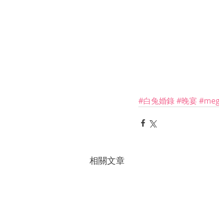
#白兔婚錄
#晚宴
#meg
相關文章