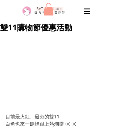
​BeTwo Studio
​白 兔 專 業 婚 禮 錄 影
雙11購物節優惠活動
目前最火紅、最夯的雙11
白兔也來一窩蜂跟上熱潮囉 👏 👏