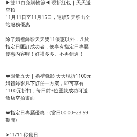
▶︎雙11白兔購物節◀︎ 現折紅包 | 天天送
空拍
11月11日至11月15日，連續5 天祭出全
站服務優惠
除了婚禮錄影天天雙11優惠以外，凡於
指定日匯訂成功者，便享有指定日專屬
優惠內容喔！好禮多多、不再錯過！
❤️限量五天 | 婚禮錄影 天天現折1100元
婚禮錄影凡下訂任一方案，即可享有
1100元折扣，每日前3位匯款成功可送
飯店空拍畫面
❤️指定日專屬優惠：(當日00:00~23:59
期間)
➤11/11 秒殺日