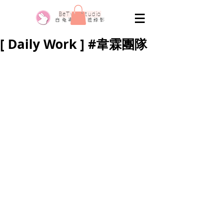
​BeTwo Studio
​白 兔 專 業 婚 禮 錄 影
[ Daily Work ] #韋霖團隊