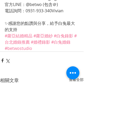
官方LINE：@betwo (包含＠)
電話詢問：0931-933-340Vivian
✨感謝您的點讚與分享，給予白兔最大
的支持 
#蘿亞結婚精品
#蘿亞婚紗
#白兔錄影
#
台北婚錄推薦
#婚禮錄影
#白兔婚錄
#betwostudio
相關文章
查看全部