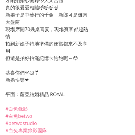
才剛拍婚紗側錄今天又合體
真的很愛愛相隨🤣🤣🤣🤣
新娘子是中藥行的千金，新郎可是雞肉
大盤商
現場席開70幾桌喜宴，現場賓客都超熱
情
拍到新娘子特地準備的便當都來不及享
用
但還是拍好拍滿記憶卡飽飽呢～😍
恭喜你們👰🏻🤵
新婚快樂❤
平面：蘿亞結婚精品 ROYAL
#白兔錄影
#白兔betwo
#betwostudio
#白兔專業錄影團隊