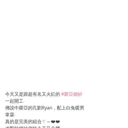
今天又是跟超有名又火紅的 
#蘿亞婚紗
一起開工 
傳說中蘿亞的孔劉Ryan，配上白兔暖男
韋霖
真的是完美的組合ㄚ～❤️❤️