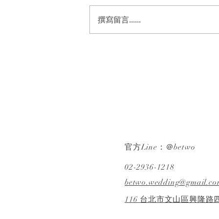
撰寫留言......
《婚禮錄影》Wesley &
Cynthia｜迎娶・宴客｜晚宴
｜希爾頓｜ SDE ｜快剪快播｜
婚錄推薦｜婚禮紀錄
官方Line：＠betwo
02-2936-1218
betwo.wedding@gmail.co
116 台北市文山區興隆路四