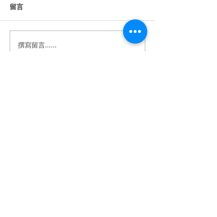
留言
撰寫留言......
《婚禮錄影》Howard &
《婚禮錄影》Stan
Anna｜訂婚・證婚｜午宴
｜訂婚・結婚・
｜淡水鬱金香 ｜ SDE ｜快
宴｜維多麗亞酒店 
剪快播｜婚錄推薦｜婚禮
｜快剪快播｜婚
​BeTwoStudio
紀錄
婚禮紀錄
​最 懂 你 的 婚 錄 品 牌
betwo.wedding@gmail.com
116 台北市文山區興隆路四段68-5號2樓
（採預約制）