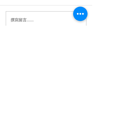
撰寫留言......
《婚禮錄影》Howard &
《婚禮錄影》Stan
Anna｜訂婚・證婚｜午宴
｜訂婚・結婚・
｜淡水鬱金香 ｜ SDE ｜快
宴｜維多麗亞酒店 
剪快播｜婚錄推薦｜婚禮
｜快剪快播｜婚
​BeTwoStudio
紀錄
婚禮紀錄
​最 懂 你 的 婚 錄 品 牌
betwo.wedding@gmail.com
116 台北市文山區興隆路四段68-5號2樓
（採預約制）