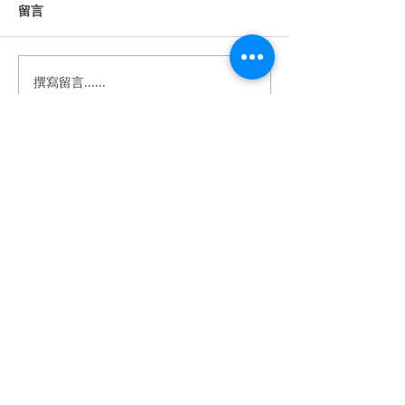
留言
撰寫留言......
《婚禮錄影》Howard &
《婚禮錄影》Stan
Anna｜訂婚・證婚｜午宴
｜訂婚・結婚・
｜淡水鬱金香 ｜ SDE ｜快
宴｜維多麗亞酒店 
剪快播｜婚錄推薦｜婚禮
｜快剪快播｜婚
​BeTwoStudio
紀錄
婚禮紀錄
​最 懂 你 的 婚 錄 品 牌
betwo.wedding@gmail.com
116 台北市文山區興隆路四段68-5號2樓
（採預約制）