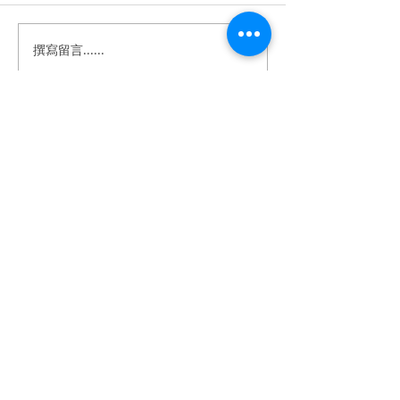
撰寫留言......
商業影片｜Dream’s 視覺
商業影片｜台中
攝影團隊形象影片
// 春。婚禮市集
​BeTwoStudio
​最 懂 你 的 婚 錄 品 牌
betwo.wedding@gmail.com
116 台北市文山區興隆路四段68-5號2樓
（採預約制）