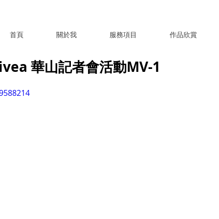
首頁
關於我
服務項目
作品欣賞
vea 華山記者會活動MV-1
39588214