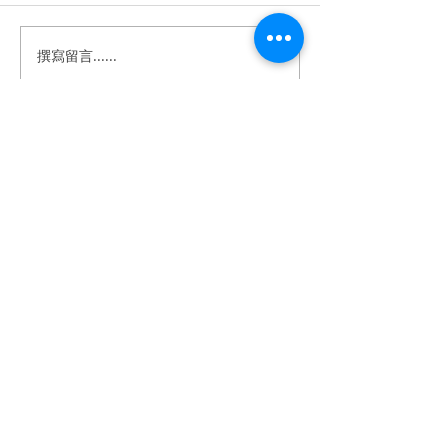
撰寫留言......
商業影片｜Dream’s 視覺
商業影片｜台中
攝影團隊形象影片
// 春。婚禮市集
​BeTwoStudio
​最 懂 你 的 婚 錄 品 牌
betwo.wedding@gmail.com
116 台北市文山區興隆路四段68-5號2樓
（採預約制）