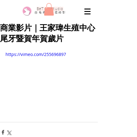
​BeTwo Studio
​白 兔 專 業 婚 禮 錄 影
商業影片｜王家瑋生殖中心
尾牙暨賀年賀歲片
https://vimeo.com/255696897