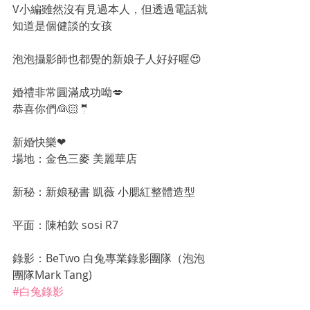
V小編雖然沒有見過本人，但透過電話就
知道是個健談的女孩
泡泡攝影師也都覺的新娘子人好好喔😍
婚禮非常圓滿成功呦💋
恭喜你們👰🏻🤵
新婚快樂❤
場地：金色三麥 美麗華店
新秘：新娘秘書 凱薇 小腮紅整體造型
平面：陳柏欽 sosi R7
錄影：BeTwo 白兔專業錄影團隊（泡泡
團隊Mark Tang)
#白兔錄影