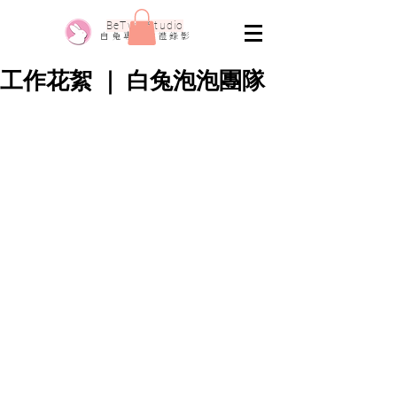
​BeTwo Studio
​白 兔 專 業 婚 禮 錄 影
工作花絮 ｜ 白兔泡泡團隊