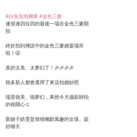
#白兔泡泡團隊
#金色三麥
連假連四拉四的最後一場在金色三麥開
拍
終於拍到傳說中的金色三麥婚宴場所
啦！😲
真的太美、太夢幻了！🎉🎉🎉🎉
很多新人都會選擇了來這拍婚紗照
場景很美、很夢幻，果然今天攝影師拍
的很開心☺️
新娘子皓雯是個很幽默風趣的女孩、超
好聊天