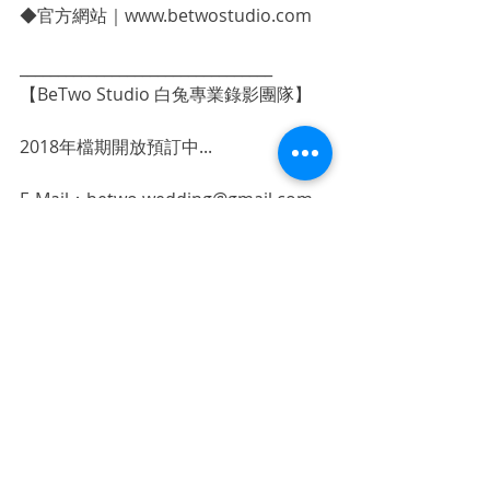
◆官方網站｜www.betwostudio.com
_________________________________
【BeTwo Studio 白兔專業錄影團隊】
2018年檔期開放預訂中...
E-Mail：betwo.wedding@gmail.com
官方LINE：@betwo (包含＠)
電話詢問：0972-733-691 Vivian
✨感謝您的點讚與分享，給予白兔最大
的支持
#大直維多麗亞
#婚禮錄影