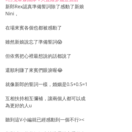
新郎Rex認真準備誓詞除了感動了新娘
Nini，
在場來賓各個也都被感動了
雖然新娘說忘了準備誓詞😱
但依舊把心裡最想說的話都說了
還順利賺了來賓們眼淚喔😂
就像新郎的誓詞一樣，婚姻是0.5+0.5=1
互相扶持相互彌補，讓兩個人都可以成
為更好的人u
聽到這V小編就已經感動到一個不行><