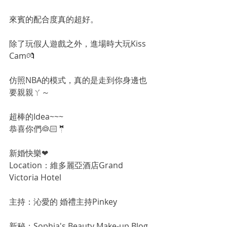
來賓的配合度真的超好。
除了玩假人遊戲之外，進場時大玩Kiss 
Cam💏
仿照NBA的模式，真的是走到你身邊也
要親親ㄚ～
超棒的Idea~~~
恭喜你們👰🏻🤵
新婚快樂❤
Location：維多麗亞酒店Grand 
Victoria Hotel
主持：沁愛的 婚禮主持Pinkey
新秘：Sophia's Beauty Make-up Blog