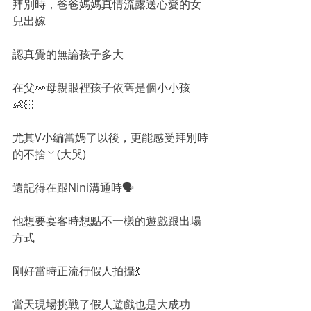
拜別時，爸爸媽媽真情流露送心愛的女
兒出嫁
認真覺的無論孩子多大
在父👀母親眼裡孩子依舊是個小小孩
👶🏻
尤其V小編當媽了以後，更能感受拜別時
的不捨ㄚ(大哭)
還記得在跟Nini溝通時🗣
他想要宴客時想點不一樣的遊戲跟出場
方式
剛好當時正流行假人拍攝💃
當天現場挑戰了假人遊戲也是大成功