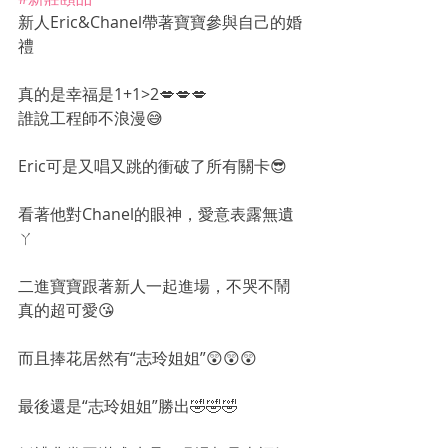
新人Eric&Chanel帶著寶寶參與自己的婚
禮
真的是幸福是1+1>2💋💋💋
誰說工程師不浪漫😅
Eric可是又唱又跳的衝破了所有關卡😎
看著他對Chanel的眼神，愛意表露無遺
ㄚ
二進寶寶跟著新人一起進場，不哭不鬧
真的超可愛😘
而且捧花居然有“志玲姐姐”😲😲😲
最後還是“志玲姐姐”勝出🤣🤣🤣