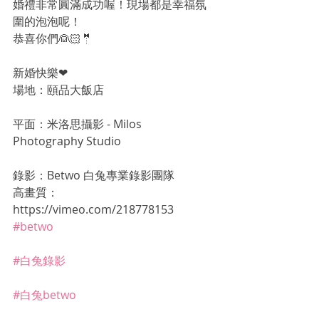
婚禮非常圓滿成功喔！現場都是幸福氛
圍的泡泡呢！
恭喜你們👰🏻🤵
新婚快樂❤
場地：頤品大飯店
平面：米洛思攝影 - Milos 
Photography Studio
錄影：Betwo 白兔專業錄影團隊
高畫質：
https://vimeo.com/218778153
#betwo
#白兔錄影
#白兔betwo