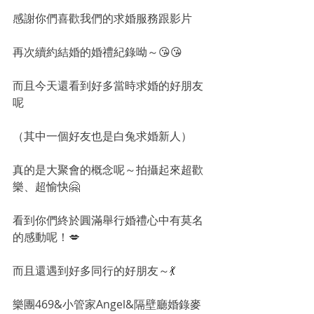
感謝你們喜歡我們的求婚服務跟影片
再次續約結婚的婚禮紀錄呦～😘😘
而且今天還看到好多當時求婚的好朋友
呢
（其中一個好友也是白兔求婚新人）
真的是大聚會的概念呢～拍攝起來超歡
樂、超愉快🤗
看到你們終於圓滿舉行婚禮心中有莫名
的感動呢！💋
而且還遇到好多同行的好朋友～💃
樂團469&小管家Angel&隔壁廳婚錄麥