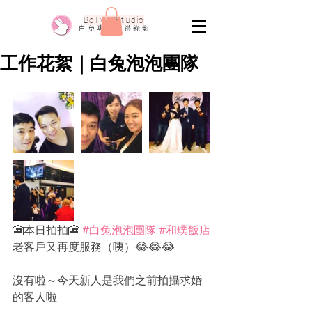
​BeTwo Studio
​白 兔 專 業 婚 禮 錄 影
工作花絮｜白兔泡泡團隊
🎦本日拍拍🎦 
#白兔泡泡團隊
#和璞飯店
老客戶又再度服務（咦）😂😂😂
沒有啦～今天新人是我們之前拍攝求婚
的客人啦