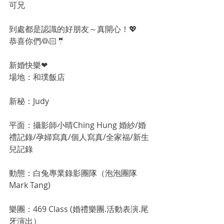
可兄
到處都是認識的好朋友～真開心！💖
恭喜你們👰🏻🤵
新婚快樂❤
場地：和璞飯店
新秘：Judy
平面：攝影師小晴Ching Hung 婚紗/婚
禮記錄/孕婦寫真/個人寫真/全家福/新生
兒記錄
動態：白兔專業錄影團隊（泡泡團隊
Mark Tang)
樂團：469 Class (婚禮樂團.活動表演.尾
牙演出）