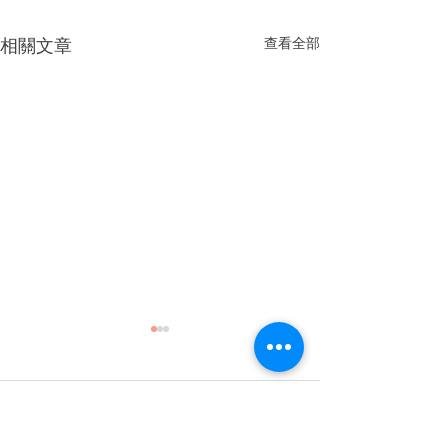
相關文章
查看全部
留言