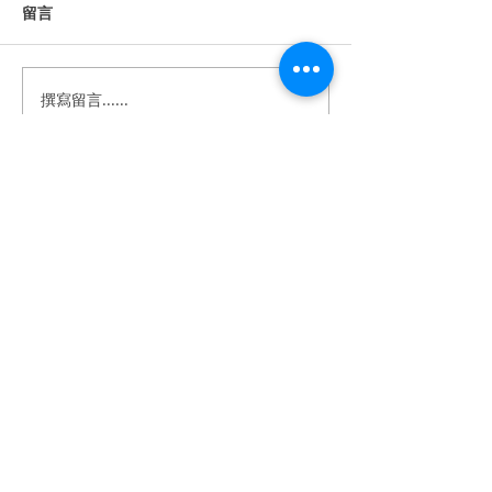
留言
撰寫留言......
愛情微電影｜毓祺 秉紜 愛
愛情微電影｜Jay
的告白
Vivian // 訪
​BeTwoStudio
​最 懂 你 的 婚 錄 品 牌
betwo.wedding@gmail.com
116 台北市文山區興隆路四段68-5號2樓
（採預約制）