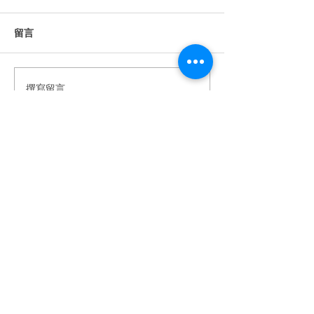
留言
撰寫留言......
《婚禮錄影》Howard &
《婚禮錄影》Stan
Anna｜訂婚・證婚｜午宴
｜訂婚・結婚・
｜淡水鬱金香 ｜ SDE ｜快
宴｜維多麗亞酒店 
剪快播｜婚錄推薦｜婚禮
｜快剪快播｜婚
​BeTwoStudio
紀錄
婚禮紀錄
​最 懂 你 的 婚 錄 品 牌
betwo.wedding@gmail.com
116 台北市文山區興隆路四段68-5號2樓
（採預約制）