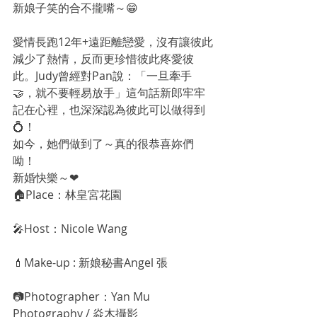
新娘子笑的合不攏嘴～😁
愛情長跑12年+遠距離戀愛，沒有讓彼此
減少了熱情，反而更珍惜彼此疼愛彼
此。Judy曾經對Pan說：「一旦牽手
🤝，就不要輕易放手」這句話新郎牢牢
記在心裡，也深深認為彼此可以做得到
💍！
如今，她們做到了～真的很恭喜妳們
呦！
新婚快樂～❤
🏠Place：林皇宮花園
🎤Host：Nicole Wang
💄Make-up : 新娘秘書Angel 張
📷Photographer：Yan Mu 
Photography / 焱木攝影