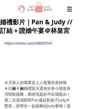
​BeTwo Studio
​白 兔 專 業 婚 禮 錄 影
婚禮影片｜Pan & Judy //
訂結＋證婚午宴＠林皇宮
https://vimeo.com/208507541
今天新人的職業是人人敬重的老師呦
👩🏻‍🏫👨‍🏫婚禮當天還有好多小朋友表
演唱歌跳舞，都表現超好不怯場呢👍！
第二次進場新郎Pan還給新娘子Judy大
驚喜，跟學生一起跳舞給Judy看呦！讓