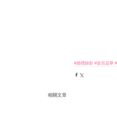
#婚禮錄影
#故宮晶華
相關文章