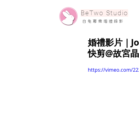
​BeTwo Studio
​白 兔 專 業 婚 禮 錄 影
婚禮影片｜John
快剪@故宮
https://vimeo.com/2