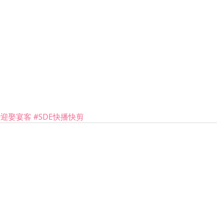
#迎娶宴客
#SDE快播快剪