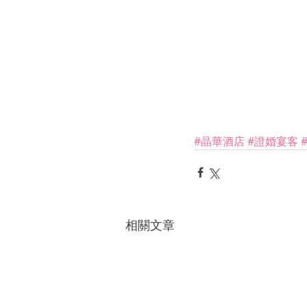
#晶華酒店
#證婚宴客
相關文章