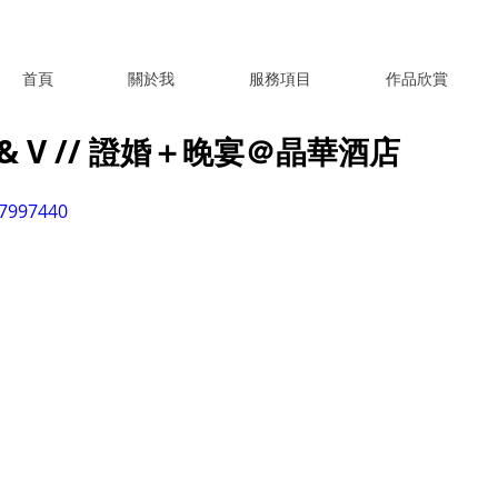
首頁
關於我
服務項目
作品欣賞
& V // 證婚＋晚宴＠晶華酒店
97997440