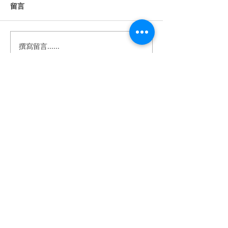
留言
撰寫留言......
《婚禮錄影》Howard &
《婚禮錄影》Stan
Anna｜訂婚・證婚｜午宴
｜訂婚・結婚・
｜淡水鬱金香 ｜ SDE ｜快
宴｜維多麗亞酒店 
剪快播｜婚錄推薦｜婚禮
｜快剪快播｜婚
​BeTwoStudio
紀錄
婚禮紀錄
​最 懂 你 的 婚 錄 品 牌
betwo.wedding@gmail.com
116 台北市文山區興隆路四段68-5號2樓
（採預約制）