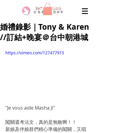
​BeTwo Studio
​白 兔 專 業 婚 禮 錄 影
婚禮錄影｜Tony & Karen
//訂結+晚宴＠台中朝港城
https://vimeo.com/127477915
"Je vous aide Masha Ji"
闖關還考法文，真的是無敵啊！！
新娘及伴娘群們精心準備的闖關，又唱