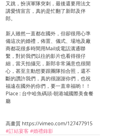
又跳，扮演軍隊突刺，最後還要用法文
講愛情宣言，真的是忙翻了新郎及伴
郎。
新人雖然一直都在國外，但卻很用心準
備這次的婚禮，佈置、儀式、場地及廠
商都花很多時間用Mail或電話溝通聯
繫，對於我們以往的影片也看得很仔
細，當天拍攝完，新郎非常滿意也很開
心，甚至主動想要跟團隊拍合照，還不
斷的讚許我們，真的很謝謝你們，也祝
福遠在國外的你們，要一直幸福喲！！
Place : 台中哈魚碼頭-朝港城國際美食餐
廳
高畫質 https://vimeo.com/127477915
#訂結宴客
#婚禮錄影