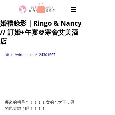
​BeTwo Studio
​白 兔 專 業 婚 禮 錄 影
婚禮錄影｜Ringo & Nancy
// 訂婚+午宴＠寒舍艾美酒
店
https://vimeo.com/124301667
哪來的明星ㄚ！！！！女的也太正，男
的也太帥了吧！！！！