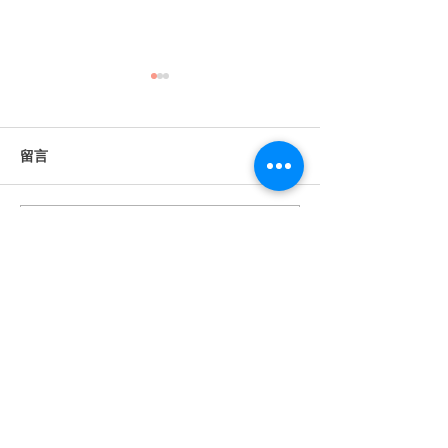
留言
撰寫留言......
《婚禮錄影》Howard &
《婚禮錄影》Stan
Anna｜訂婚・證婚｜午宴
｜訂婚・結婚・
｜淡水鬱金香 ｜ SDE ｜快
宴｜維多麗亞酒店 
剪快播｜婚錄推薦｜婚禮
｜快剪快播｜婚
​BeTwoStudio
紀錄
婚禮紀錄
​最 懂 你 的 婚 錄 品 牌