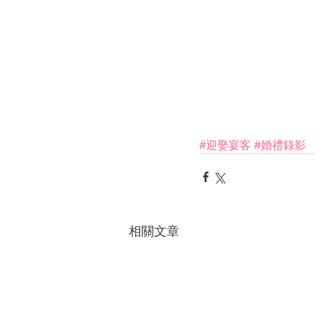
#迎娶宴客
#婚禮錄影
相關文章