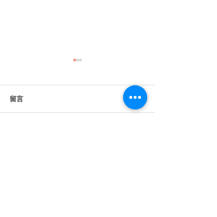
留言
撰寫留言......
《婚禮錄影》Howard &
《婚禮錄影》Stan
Anna｜訂婚・證婚｜午宴
｜訂婚・結婚・
｜淡水鬱金香 ｜ SDE ｜快
宴｜維多麗亞酒店 
剪快播｜婚錄推薦｜婚禮
｜快剪快播｜婚
​BeTwoStudio
紀錄
婚禮紀錄
​最 懂 你 的 婚 錄 品 牌