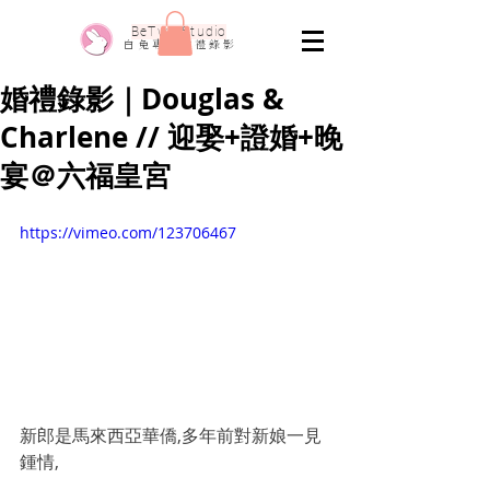
​BeTwo Studio
​白 兔 專 業 婚 禮 錄 影
婚禮錄影｜Douglas &
Charlene // 迎娶+證婚+晚
宴＠六福皇宮
https://vimeo.com/123706467
新郎是馬來西亞華僑,多年前對新娘一見
鍾情,