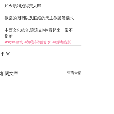
如今順利抱得美人歸
歡樂的闖關以及莊嚴的天主教證婚儀式,
中西文化結合,讓這支MV看起來非常不一
樣唷
#六福皇宮
#迎娶證婚宴客
#婚禮錄影
相關文章
查看全部