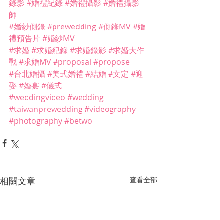
錄影
#婚禮紀錄
#婚禮攝影
#婚禮攝影
師
#婚紗側錄
#prewedding
#側錄MV
#婚
禮預告片
#婚紗MV
#求婚
#求婚紀錄
#求婚錄影
#求婚大作
戰
#求婚MV
#proposal
#propose
#台北婚攝
#美式婚禮
#結婚
#文定
#迎
娶
#婚宴
#儀式
#weddingvideo
#wedding
#taiwanprewedding
#videography
#photography
#betwo
相關文章
查看全部