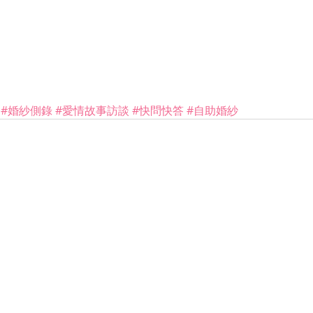
 #婚紗側錄 #愛情故事訪談
#快問快答
#自助婚紗