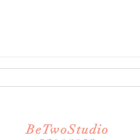
《婚禮錄影》Howard &
Anna｜訂婚・證婚｜午宴｜
淡水鬱金香 ｜ SDE ｜快剪快
播｜婚錄推薦｜婚禮紀錄
​BeTwoStudio