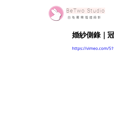
​BeTwo Studio
​白 兔 專 業 婚 禮 錄 影
婚紗側錄｜冠宥＆
https://vimeo.com/5