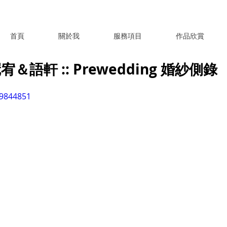
首頁
關於我
服務項目
作品欣賞
語軒 :: Prewedding 婚紗側錄
19844851