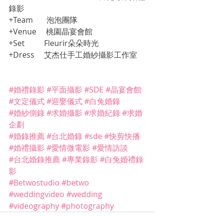
錄影
+Team       泡泡團隊
+Venue     桃園晶宴會館
+Set          Fleurir朵朵時光
+Dress     艾杰仕手工婚紗攝影工作室
#婚禮錄影
#平面攝影
#SDE
#晶宴會館
#文定儀式
#迎娶儀式
#白兔婚錄
#婚紗側錄
#求婚攝影
#求婚紀錄
#求婚
企劃
#婚錄推薦
#台北婚錄
#sde
#快剪快播
#婚禮攝影
#愛情微電影
#愛情訪談
#台北婚錄推薦
#專業錄影
#白兔婚禮錄
影
#Betwostudio
#betwo
#weddingvideo
#wedding
#videography
#photography