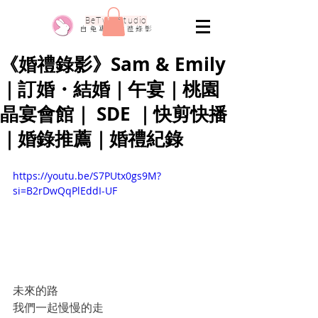
​BeTwo Studio
​白 兔 專 業 婚 禮 錄 影
《婚禮錄影》Sam & Emily
｜訂婚・結婚｜午宴｜桃園
晶宴會館｜ SDE ｜快剪快播
｜婚錄推薦｜婚禮紀錄
https://youtu.be/S7PUtx0gs9M?
si=B2rDwQqPlEddI-UF
未來的路
我們一起慢慢的走