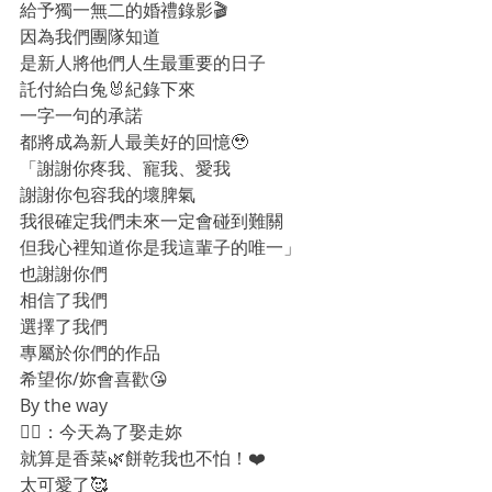
給予獨一無二的婚禮錄影🎬
因為我們團隊知道
是新人將他們人生最重要的日子
託付給白兔🐰紀錄下來
一字一句的承諾
都將成為新人最美好的回憶🥹
「謝謝你疼我、寵我、愛我
謝謝你包容我的壞脾氣
我很確定我們未來一定會碰到難關
但我心裡知道你是我這輩子的唯一」
也謝謝你們
相信了我們
選擇了我們
專屬於你們的作品
希望你/妳會喜歡😘
By the way
🤵‍♂：今天為了娶走妳
就算是香菜🌿餅乾我也不怕！❤️
太可愛了🥰