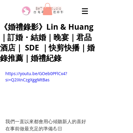
​BeTwo Studio
​白 兔 專 業 婚 禮 錄 影
《婚禮錄影》Lin & Huang
｜訂婚・結婚｜晚宴｜君品
酒店｜ SDE ｜快剪快播｜婚
錄推薦｜婚禮紀錄
https://youtu.be/GOeb0PFlCx4?
si=Q2IXnCzgXggMtBas
我們一直以來都會用心傾聽新人的喜好
在事前做最充足的準備💪🏻