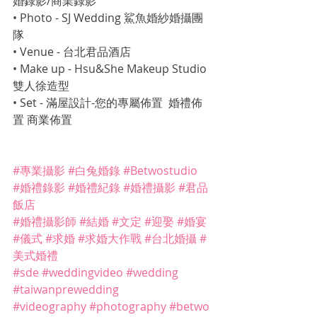
婚錄影/商業錄影
• Photo - SJ Wedding 鯊魚婚紗婚攝團
隊
• Venue - 台北君品酒店
• Make up - Hsu&She Makeup Studio 
雙人徐造型
• Set - 滿屋設計-您的專屬佈置  婚禮佈
置 商業佈置
#專業攝影
#白兔婚錄
#Betwostudio
#婚禮錄影
#婚禮紀錄
#婚禮攝影
#君品
飯店
#婚禮攝影師
#結婚
#文定
#迎娶
#婚宴
#儀式
#求婚
#求婚大作戰
#台北婚攝
#
美式婚禮
#sde
#weddingvideo
#wedding
#taiwanprewedding
#videography
#photography
#betwo