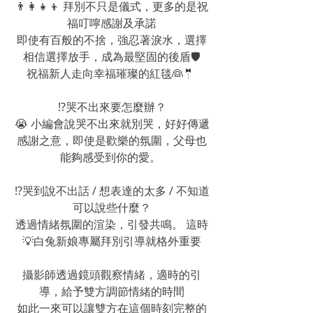
👨‍👩‍👧‍👦 拜別不只是儀式，更多的是祝
福叮嚀感謝及承諾
即使有百般的不捨，強忍著淚水，選擇
相信選擇放手，成為最堅固的後盾🛡
祝福新人走向幸福璀璨的紅毯👰🤵 
⁉️哭不出來要怎麼辦？
😭 小編會說哭不出來就別哭，好好傳遞
感謝之意，即使是歡樂的氛圍，父母也
能夠感受到你的愛。 
⁉️哭到說不出話 / 想表達的太多 / 不知道
可以說些什麼？
透過情緒氛圍的渲染，引發共鳴。 這時
💡白兔新娘專屬拜別引導就格外重要
攝影師透過鏡頭觀察情緒，適時的引
導，給予雙方調節情緒的時間
如此一來可以讓雙方在這個時刻完整的