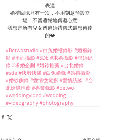
表達
婚禮回憶只有一次，不用刻意預設立
場，不留遺憾地傳遞心意
我想是所有兒女透過婚禮儀式最想傳達
的❤️
#Betwostudio
#白兔婚禮錄影
#婚禮錄
影
#平面攝影
#SDE
#求婚攝影
#求婚紀
錄
#求婚企劃
#婚錄推薦
#台北婚錄
#sde
#快剪快播
#白兔婚錄
#婚禮攝影
#婚紗側錄
#愛情微電影
#愛情訪談
#台
北婚錄推薦
#專業錄影
#betwo
#weddingvideo
#wedding
#videography
#photography