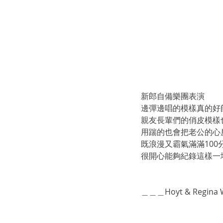
新郎自備樂團表演
邊彈邊唱的模樣真的好帥
親友長輩們的俏皮模樣
用踹的也會把老公的心
既浪漫又霸氣滿滿100分
很開心能夠紀錄這樣一
＿＿＿Hoyt & Regina