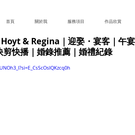
首頁
關於我
服務項目
作品欣賞
oyt & Regina｜迎娶・宴客｜午
 ｜快剪快播｜婚錄推薦｜婚禮紀錄
3pUNOh3_I?si=E_CsScOslQKzcq0h