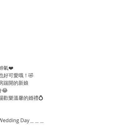
氣❤️
也好可愛哦！🤣
房踹開的新娘
😂
場歡樂溫馨的婚禮💍
 Wedding Day＿＿＿