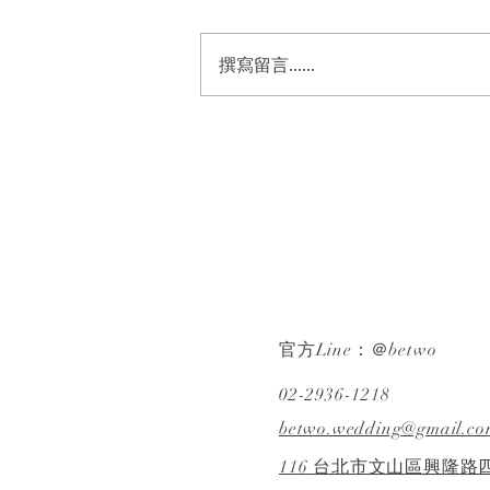
撰寫留言......
《婚禮錄影》Wesley &
Cynthia｜迎娶・宴客｜晚宴
｜希爾頓｜ SDE ｜快剪快播｜
婚錄推薦｜婚禮紀錄
官方Line：＠betwo
02-2936-1218
betwo.wedding@gmail.co
116 台北市文山區興隆路四