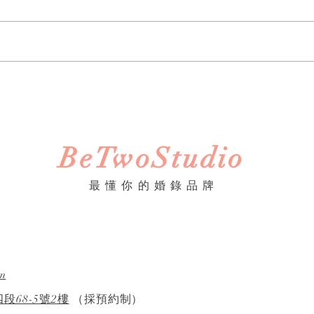
《婚禮錄影》Howard &
Anna｜訂婚・證婚｜午宴｜
淡水鬱金香 ｜ SDE ｜快剪快
播｜婚錄推薦｜婚禮紀錄
​BeTwoStudio
​最 懂 你 的 婚 錄 品 牌
m
段68-5號2樓
（採預約制）