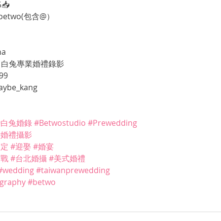
📥
betwo(包含@）
na
udio 白兔專業婚禮錄影
99
ybe_kang
#白兔婚錄
#Betwostudio
#Prewedding
#婚禮攝影
文定
#迎娶
#婚宴
作戰
#台北婚攝
#美式婚禮
#wedding
#taiwanprewedding
graphy
#betwo