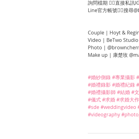
詢問檔期 👉🏻直接私訊IG
Line官方帳號👉🏻搜尋@
Couple | Hoyt & Regi
Video | BeTwo St
Photo | @brownchen
Make up | 康楚玫 @ma
#婚紗側錄
#專業攝影
#婚禮錄影
#婚禮紀錄
#婚禮攝影師
#結婚
#
#儀式
#求婚
#求婚大
#sde
#weddingvideo
#videography
#photo