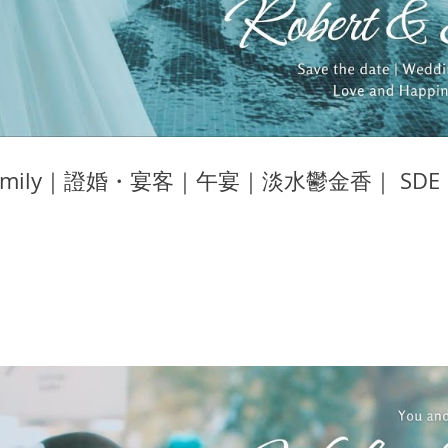
& Emily｜證婚・宴客｜午宴｜淡水鬱金香｜ S