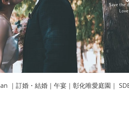
 Shan ｜訂婚・結婚｜午宴｜彰化唯愛庭園｜ 