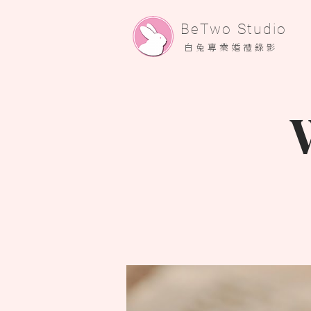
​BeTwo Studio
​白 兔 專 業 婚 禮 錄 影