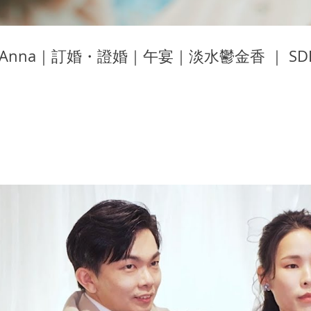
& Anna｜訂婚・證婚｜午宴｜淡水鬱金香 ｜ 