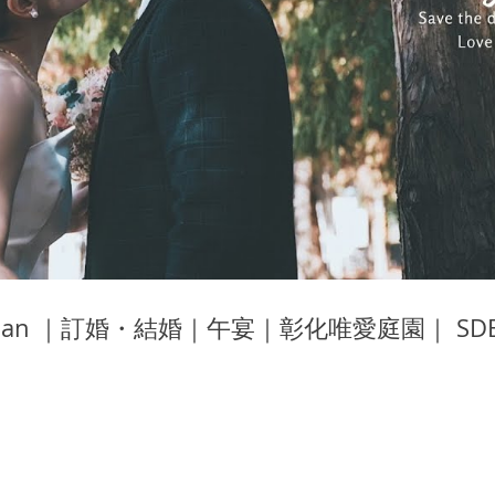
 Shan ｜訂婚・結婚｜午宴｜彰化唯愛庭園｜ 