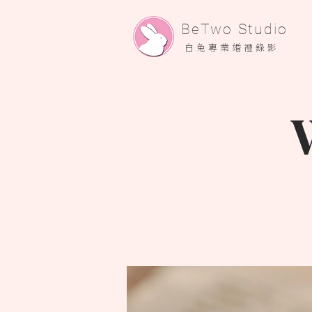
​BeTwo Studio
​白 兔 專 業 婚 禮 錄 影