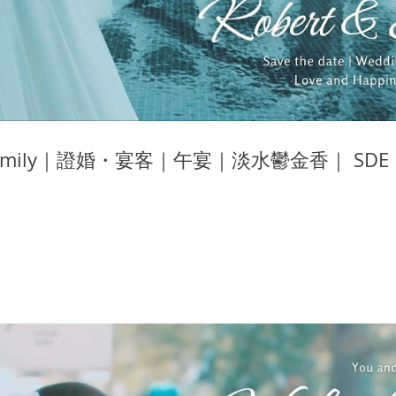
& Emily｜證婚・宴客｜午宴｜淡水鬱金香｜ S