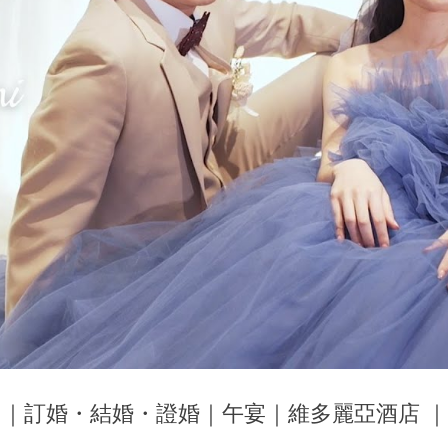
Yini｜訂婚・結婚・證婚｜午宴｜維多麗亞酒店 ｜