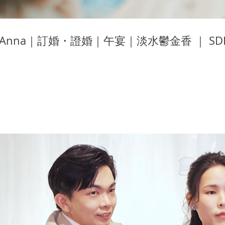
& Anna｜訂婚・證婚｜午宴｜淡水鬱金香 ｜ 